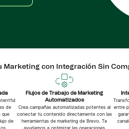
VoIP Phone
pier
u Marketing con Integración Sin Com
ada
Flujos de Trabajo de Marketing
Int
tentful
Transfo
Automatizados
es de
Crea campañas automatizadas potentes al
entre 
s que
conectar tu contenido directamente con las
gara
lujo de
herramientas de marketing de Brevo. Te
canal
dos.
ayudamos a optimizar las operaciones