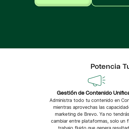
Integra Brevo con más de 150 herramientas
digitales como Shopify, WordPress, Stripe, Za
y más.
Potencia T
Gestión de Contenido Unific
Administra todo tu contenido en Con
mientras aprovechas las capacidad
marketing de Brevo. Ya no tendrá
cambiar entre plataformas, solo un f
trabajo fluido que genera resulta