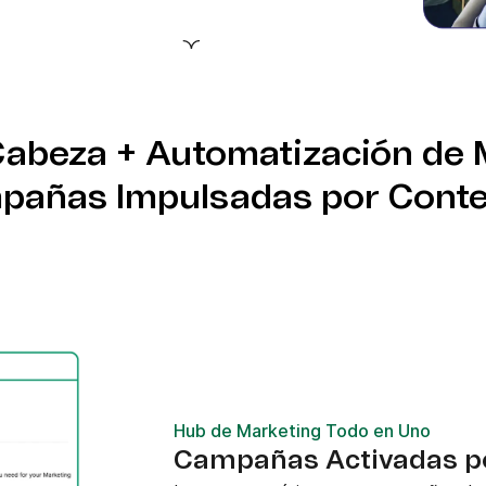
, ya sea n8n, Make o
 con el apoyo práctico de
us procesos de marketing
abeza + Automatización de 
pañas Impulsadas por Conte
Hub de Marketing Todo en Uno
Campañas Activadas p