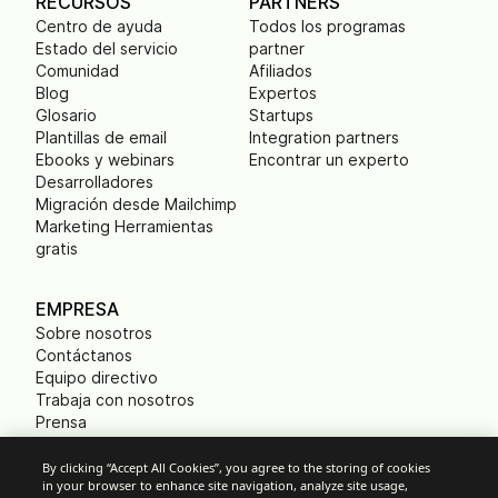
RECURSOS
PARTNERS
Centro de ayuda
Todos los programas
Estado del servicio
partner
Comunidad
Afiliados
Blog
Expertos
Glosario
Startups
Plantillas de email
Integration partners
Ebooks y webinars
Encontrar un experto
Desarrolladores
Migración desde Mailchimp
Marketing Herramientas
gratis
EMPRESA
Sobre nosotros
Contáctanos
Equipo directivo
Trabaja con nosotros
Prensa
B Corp
Huella ecológica
By clicking “Accept All Cookies”, you agree to the storing of cookies
in your browser to enhance site navigation, analyze site usage,