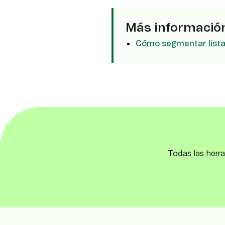
Integra Brevo con más de 150 herramientas
digitales como Shopify, WordPress, Stripe, Za
y más.
Más informació
Cómo segmentar lista
Todas las herra