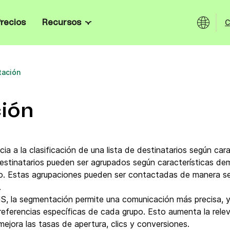
C
recios
Recursos
Canales
Recursos
 y pequeñas empresas
tomatiza tu marketing y
tos fácilmente.
ación
Email
Blog
andes empresas
cesidades: onboarding
SMS
E-books
de tus datos y seguridad
ión
WhatsApp
Testimonios
tail
 abandonados, personaliza
e producto e impulsa la
Notificaciones push web & mobile
Plantillas de email
 a la clasificación de una lista de destinatarios según carac
 destinatarios pueden ser agrupados según características de
s
Chat en vivo
Herramientas de email marketi
rsonalizadas con guías para
. Estas agrupaciones pueden ser contactadas de manera sep
PI abiertas, SDKs y ejemplos de
.
Chatbot
Cómo enviar correos masivos
MS, la segmentación permite una comunicación más precisa, 
ama
referencias específicas de cada grupo. Esto aumenta la relev
Wallet
Marketing Herramientas gratis
mejora las tasas de apertura, clics y conversiones.