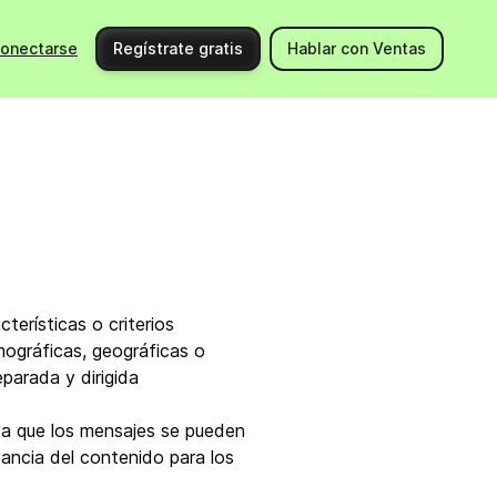
onectarse
Regístrate gratis
Hablar con Ventas
Utiliza Brevo
Support
Integraciones
Centr
Nuevos productos
Cont
Eventos
Docu
Comunidad
Contr
terísticas o criterios
mográficas, geográficas o
ng
Partners
arada y dirigida
ya que los mensajes se pueden
ancia del contenido para los