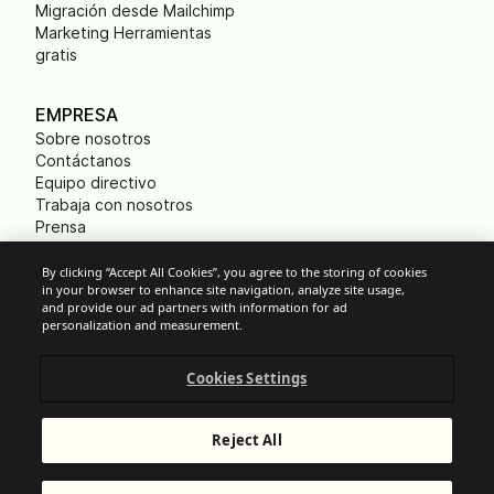
Migración desde Mailchimp
Marketing Herramientas
gratis
EMPRESA
Sobre nosotros
Contáctanos
Equipo directivo
Trabaja con nosotros
Prensa
B Corp
Huella ecológica
By clicking “Accept All Cookies”, you agree to the storing of cookies
in your browser to enhance site navigation, analyze site usage,
and provide our ad partners with information for ad
personalization and measurement.
Cookies
Cookies Settings
Política anti-spam
Privacidad
Términos y condiciones
Reject All
Aviso legal
Responsible Disclosure