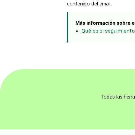
contenido del email.
Integra Brevo con más de 150 herramientas
digitales como Shopify, WordPress, Stripe, Za
y más.
Más información sobre e
Qué es el seguimiento
Todas las herra