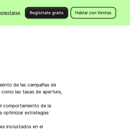
onectarse
Regístrate gratis
Hablar con Ventas
Utiliza Brevo
Support
Integraciones
Centr
Nuevos productos
Cont
Eventos
Docu
Comunidad
Contr
dimiento de las campañas de
, como las tasas de apertura,
ng
Partners
el comportamiento de la
 optimizar estrategias
es incrustados en el