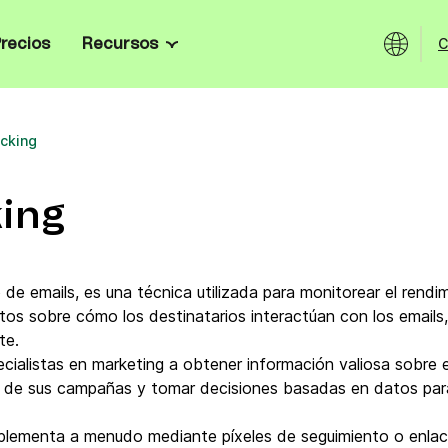
C
recios
Recursos
Canales
Recursos
 y pequeñas empresas
tomatiza tu marketing y
tos fácilmente.
acking
Email
Blog
andes empresas
cesidades: onboarding
SMS
E-books
de tus datos y seguridad
king
WhatsApp
Testimonios
tail
 abandonados, personaliza
e producto e impulsa la
Notificaciones push web & mobile
Plantillas de email
o de emails, es una técnica utilizada para monitorear el ren
atos sobre cómo los destinatarios interactúan con los emails
s
Chat en vivo
Herramientas de email marketi
rsonalizadas con guías para
te.
PI abiertas, SDKs y ejemplos de
cialistas en marketing a obtener información valiosa sobre 
Chatbot
Cómo enviar correos masivos
ad de sus campañas y tomar decisiones basadas en datos para
ama
Wallet
Marketing Herramientas gratis
mplementa a menudo mediante píxeles de seguimiento o enlac