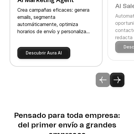
AI Marketing Agent
AI Sal
Crea campañas eficaces: genera
Automati
emails, segmenta
oportuni
automáticamente, optimiza
contacto
horarios de envío y personaliza
redacta 
recomendaciones de producto
acelera t
dinámicas.
Desc
Descubrir Aura AI
Pensado para toda empresa:
del primer envío a grandes