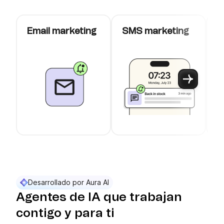
Email marketing
SMS marketing
C
W
Use arrow keys to navigate between slider cards
Cards 1 to 3 of 10 are visible.
Desarrollado por Aura AI
Agentes de IA que trabajan
contigo y para ti