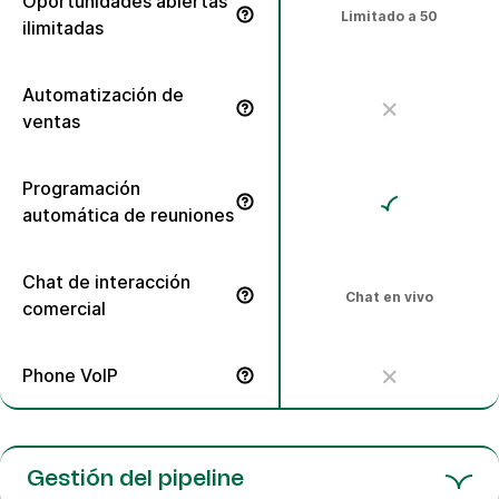
Oportunidades abiertas
Limitado a 50
ilimitadas
Gestiona todas las oportunidades activas que necesites, 
Automatización de
ventas
Automatiza las operaciones de ventas, la prospección y
Programación
automática de reuniones
Permite que tus prospectos programen reuniones contigo
Chat de interacción
Chat en vivo
comercial
Interactúa con los visitantes del sitio web en tiempo rea
Phone VoIP
Haz llamadas internacionales con telefonía en la nube, ac
Gestión del pipeline