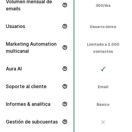
Volumen mensual de
300/día
emails
Opciones de envío flexibles y adaptadas a tu negocio.
Usuarios
Usuario único
Número de miembros del equipo en la cuenta
Marketing Automation
Limitado a 2.000
multicanal
contactos
Crea flujos de trabajo automatizados y multietapa para 
Aura AI
Aumenta la eficiencia con agentes de IA que redactan t
Soporte al cliente
Email
Soporte humano en todos los planes.
Informes & analítica
Básico
Mide el rendimiento con informes que incluyen desde ape
Gestión de subcuentas
Administra varias unidades de negocio y marcas desde un