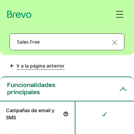
Gratis
Sales Free
Ir a la página anterior
Funcionalidades
principales
Campañas de email y
SMS
Envía campañas personalizadas por email y SMS.