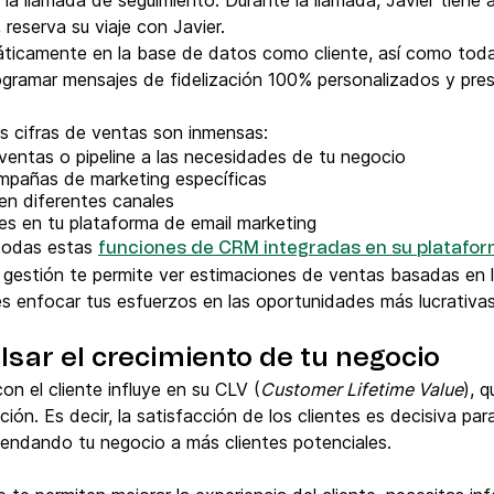
 la llamada de seguimiento. Durante la llamada, Javier tiene 
 reserva su viaje con Javier.
ticamente en la base de datos como cliente, así como todas 
gramar mensajes de fidelización 100% personalizados y pres
as cifras de ventas son inmensas:
ventas o pipeline a las necesidades de tu negocio
mpañas de marketing específicas
n diferentes canales
ntes en tu plataforma de email marketing
 todas estas
funciones de CRM integradas en su platafor
estión te permite ver estimaciones de ventas basadas en l
s enfocar tus esfuerzos en las oportunidades más lucrativas
sar el crecimiento de tu negocio
n el cliente influye en su CLV (
Customer Lifetime Value
), q
ción. Es decir, la satisfacción de los clientes es decisiva para
endando tu negocio a más clientes potenciales.