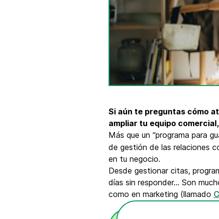
Integra Brevo con más de 150 herramientas
digitales como Shopify, WordPress, Stripe, Za
y más.
Si aún te preguntas cómo at
ampliar tu equipo comercial,
Más que un “programa para gu
de gestión de las relaciones c
en tu negocio.
Desde gestionar citas, program
días sin responder… Son much
como en marketing (llamado
C