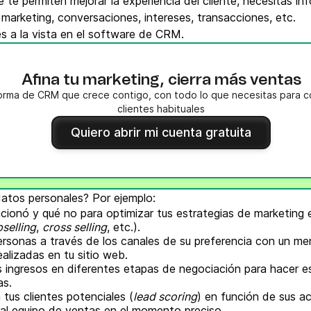
 te permiten mejorar la experiencia del cliente, necesitas i
 marketing, conversaciones, intereses, transacciones, etc.
es a la vista en el software de CRM.
Afina tu marketing, cierra más ventas
orma de CRM que crece contigo, con todo lo que necesitas para c
clientes habituales
Quiero abrir mi cuenta gratuita
atos personales? Por ejemplo:
onó y qué no para optimizar tus estrategias de marketing e
selling
,
cross selling
, etc.).
rsonas a través de los canales de su preferencia con un m
ealizadas en tu sitio web.
s ingresos en diferentes etapas de negociación para hacer 
as.
tus clientes potenciales (
lead scoring
) en función de sus ac
 al equipo de ventas en el momento preciso.