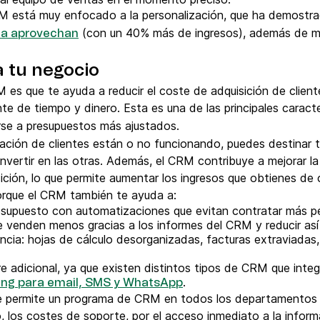
M está muy enfocado a la personalización, que ha demostr
(con un 40% más de ingresos), además de mej
la aprovechan
 tu negocio
 es que te ayuda a reducir el coste de adquisición de clien
nte de tiempo y dinero. Esta es una de las principales caract
rse a presupuestos más ajustados.
ación de clientes están o no funcionando, puedes destinar t
invertir en las otras. Además, el CRM contribuye a mejorar la
sición, lo que permite aumentar los ingresos que obtienes de 
orque el CRM también te ayuda a:
resupuesto con automatizaciones que evitan contratar más pe
e venden menos gracias a los informes del CRM y reducir as
ciencia: hojas de cálculo desorganizadas, facturas extraviada
e adicional, ya que existen distintos tipos de CRM que integ
.
ng para email, SMS y WhatsApp
que permite un programa de CRM en todos los departamentos c
, los costes de soporte, por el acceso inmediato a la inform