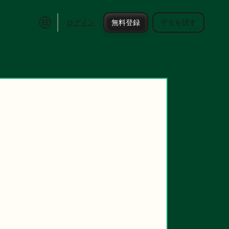
ログイン
無料登録
デモを試す
ティプラットフォーム
Messaging API
エコシステム
Conversa
イベント
コミュニティ
製品アップデート
パートナープログラム
連携機能