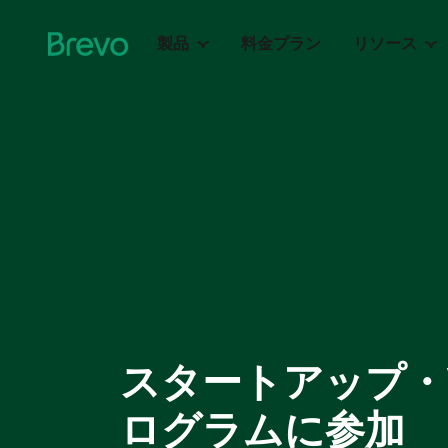
製品
料金プラン
リソース
Marketing Platform
リソースセン
Sales Plat
メールマーケティン
セー
ブログ
グ
イン
電子書
SMS & WhatsApp
36
メール
Wallet
受信
Web & モバイルプ
メール
会議
ッシュ
Mail
電話
オートメーション
スタートアップ・
フォーム
ログラムに参加