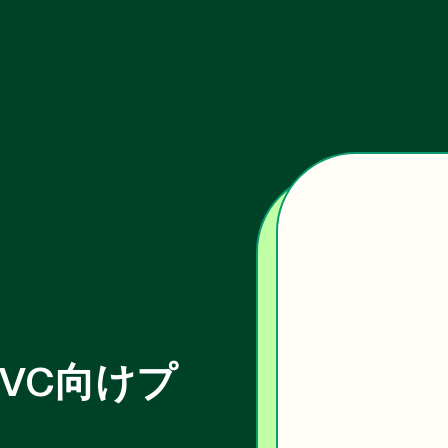
ター
form
カスタマーデータプラットフォーム
お客様
ロイヤル
ルスパイプラ
データソースの統合
導入事例
マルチテーブルデータモデ
籍とウェビナー
中小企業
0度顧客ビュー
ル
テンプレート
小売・eコマース
トレイ
データ準備
マーケティングプラットフォーム
カスタマーサクセス
スコアリングライブラリ
chimpの代替サービス
データ分析
VC向けプ