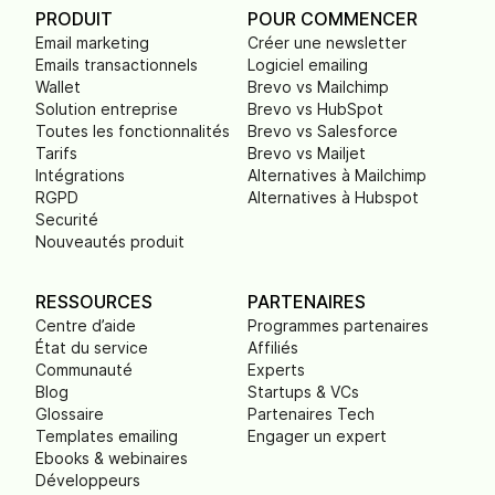
PRODUIT
POUR COMMENCER
Email marketing
Créer une newsletter
Emails transactionnels
Logiciel emailing
Wallet
Brevo vs Mailchimp
Solution entreprise
Brevo vs HubSpot
Toutes les fonctionnalités
Brevo vs Salesforce
Tarifs
Brevo vs Mailjet
Intégrations
Alternatives à Mailchimp
RGPD
Alternatives à Hubspot
Securité
Nouveautés produit
RESSOURCES
PARTENAIRES
Centre d’aide
Programmes partenaires
État du service
Affiliés
Communauté
Experts
Blog
Startups & VCs
Glossaire
Partenaires Tech
Templates emailing
Engager un expert
Ebooks & webinaires
Développeurs