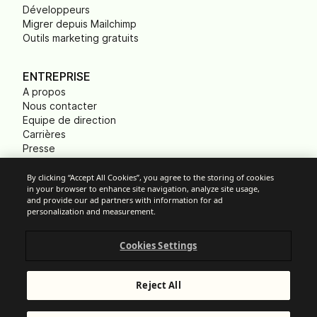
Développeurs
Migrer depuis Mailchimp
Outils marketing gratuits
ENTREPRISE
A propos
Nous contacter
Equipe de direction
Carrières
Presse
B Corp
Empreinte carbone
By clicking “Accept All Cookies”, you agree to the storing of cookies
in your browser to enhance site navigation, analyze site usage,
ONG
and provide our ad partners with information for ad
personalization and measurement.
Cookies Settings
Paramètres des cookies
Politique d'Utilisation Acceptable
Protection des données
Reject All
Conditions Générales de Services
Mentions légales