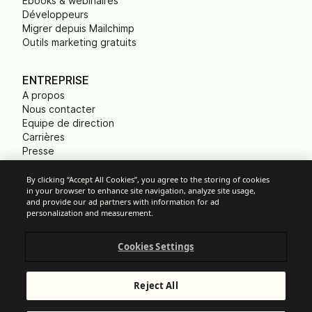
Ebooks & webinaires
Développeurs
Migrer depuis Mailchimp
Outils marketing gratuits
ENTREPRISE
A propos
Nous contacter
Equipe de direction
Carrières
Presse
B Corp
Empreinte carbone
By clicking “Accept All Cookies”, you agree to the storing of cookies
in your browser to enhance site navigation, analyze site usage,
ONG
and provide our ad partners with information for ad
personalization and measurement.
Cookies Settings
Paramètres des cookies
Politique d'Utilisation Acceptable
Protection des données
Reject All
Conditions Générales de Services
Mentions légales