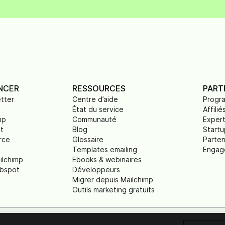
NCER
RESSOURCES
PART
tter
Centre d’aide
Progr
État du service
Affilié
mp
Communauté
Exper
t
Blog
Startu
rce
Glossaire
Parten
Templates emailing
Engag
ilchimp
Ebooks & webinaires
ubspot
Développeurs
Migrer depuis Mailchimp
Outils marketing gratuits