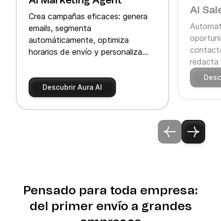
AI Marketing Agent
AI Sal
Crea campañas eficaces: genera
Automati
emails, segmenta
oportuni
automáticamente, optimiza
contacto
horarios de envío y personaliza
redacta 
recomendaciones de producto
acelera t
dinámicas.
Desc
Descubrir Aura AI
Pensado para toda empresa:
del primer envío a grandes