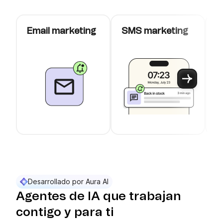
Email marketing
SMS marketing
C
W
Use arrow keys to navigate between slider cards
Cards 1 to 3 of 10 are visible.
Desarrollado por Aura AI
Agentes de IA que trabajan
contigo y para ti