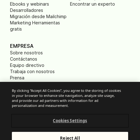
Ebooks y webinars
Encontrar un experto
Desarrolladores
Migración desde Mailchimp
Marketing Herramientas
gratis
EMPRESA
Sobre nosotros
Contáctanos
Equipo directivo
Trabaja con nosotros
Prensa
B Corp
Huella ecológica
By clicking “Accept All Cookies”, you agree to the storing of cookies
in your browser to enhance site navigation, analyze site usage,
and provide our ad partners with information for ad
personalization and measurement.
Cookies
Cookies Settings
Política anti-spam
Privacidad
Términos y condiciones
Reject All