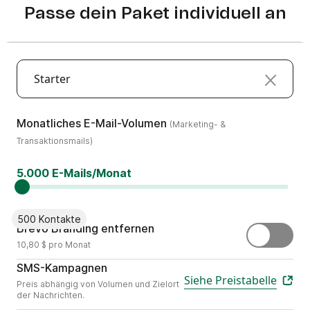
Passe dein Paket individuell an
Starter
(Marketing- & Transaktion
Monatliches E-Mail-Volumen
(Marketing- &
Transaktionsmails)
5.000 E-Mails/Monat
500 Kontakte
Entferne „Gesendet mit Brevo
Brevo Branding entfernen
10,80 $ pro Monat
Versende personalisierte mobile Inh
SMS-Kampagnen
Siehe Preistabelle
Preis abhängig von Volumen und Zielort
der Nachrichten.