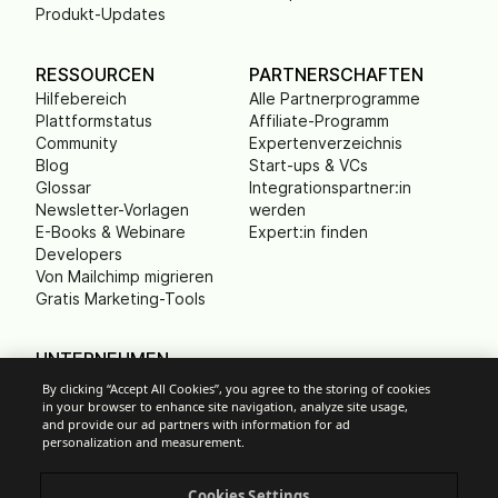
Produkt-Updates
RESSOURCEN
PARTNERSCHAFTEN
Hilfebereich
Alle Partnerprogramme
Plattformstatus
Affiliate-Programm
Community
Expertenverzeichnis
Blog
Start-ups & VCs
Glossar
Integrationspartner:in
Newsletter-Vorlagen
werden
E-Books & Webinare
Expert:in finden
Developers
Von Mailchimp migrieren
Gratis Marketing-Tools
UNTERNEHMEN
Über uns
By clicking “Accept All Cookies”, you agree to the storing of cookies
Kontaktiere uns
in your browser to enhance site navigation, analyze site usage,
and provide our ad partners with information for ad
Führungsteam
personalization and measurement.
Karriere
Presse
B Corp
Cookies Settings