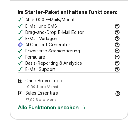
Im Starter-Paket enthaltene Funktionen:
Ab 5.000 E-Mails/Monat
E-Mail und SMS
E-Mail- & transaktionale Nachrichten versenden
Drag-and-Drop E-Mail Editor
Professionelle E-Mails im Handumdrehen — einf
E-Mail-Vorlagen
Professionelle E-Mails im Handumdrehen — einf
AI Content Generator
Entwirf Betreffzeilen und E-Mail-Texte, passe den
Erweiterte Segmentierung
Suche, speichere und organisiere deine Kontakte
Formulare
Erstelle markenspezifische Formulare, um Leads
Basis-Reporting & Analytics
Öffnungen & Klicks tracken – Kampagnenerfolg
E-Mail Support
Bei Fragen steht dir unser Kundensupport per E-M
Ohne Brevo-Logo
10,80 $
pro Monat
Sales Essentials
27,92 $
pro Monat
Alle Funktionen ansehen