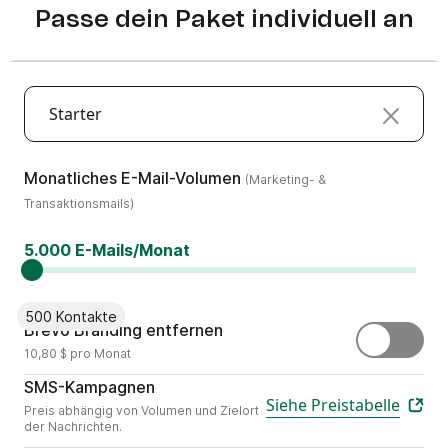
Passe dein Paket individuell an
Starter
(Marketing- & Transaktion
Monatliches E-Mail-Volumen
(Marketing- &
Transaktionsmails)
5.000 E-Mails/Monat
500 Kontakte
Entferne „Gesendet mit Brevo
Brevo Branding entfernen
10,80 $ pro Monat
Versende personalisierte mobile Inh
SMS-Kampagnen
Siehe Preistabelle
Preis abhängig von Volumen und Zielort
der Nachrichten.