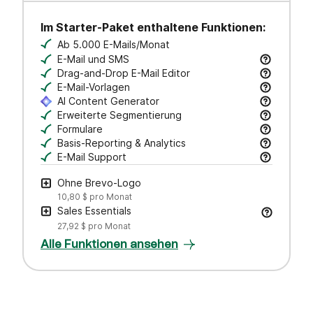
Im Starter-Paket enthaltene Funktionen:
Ab 5.000 E-Mails/Monat
E-Mail und SMS
E-Mail- & transaktionale Nachrichten versenden
Drag-and-Drop E-Mail Editor
Professionelle E-Mails im Handumdrehen — einf
E-Mail-Vorlagen
Professionelle E-Mails im Handumdrehen — einf
AI Content Generator
Entwirf Betreffzeilen und E-Mail-Texte, passe den
Erweiterte Segmentierung
Suche, speichere und organisiere deine Kontakte
Formulare
Erstelle markenspezifische Formulare, um Leads
Basis-Reporting & Analytics
Öffnungen & Klicks tracken – Kampagnenerfolg
E-Mail Support
Bei Fragen steht dir unser Kundensupport per E-M
Ohne Brevo-Logo
10,80 $
pro Monat
Sales Essentials
27,92 $
pro Monat
Alle Funktionen ansehen