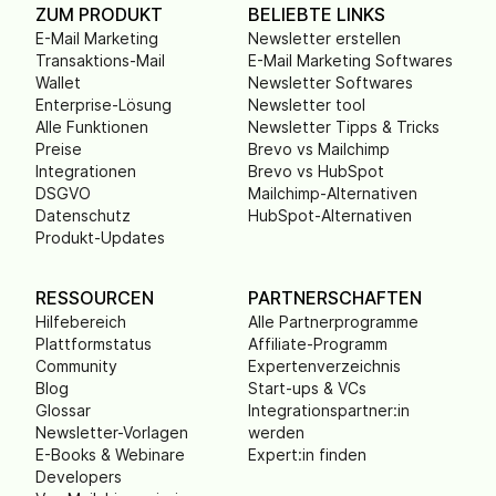
ZUM PRODUKT
BELIEBTE LINKS
E-Mail Marketing
Newsletter erstellen
Transaktions-Mail
E-Mail Marketing Softwares
Wallet
Newsletter Softwares
Enterprise-Lösung
Newsletter tool
Alle Funktionen
Newsletter Tipps & Tricks
Preise
Brevo vs Mailchimp
Integrationen
Brevo vs HubSpot
DSGVO
Mailchimp-Alternativen
Datenschutz
HubSpot-Alternativen
Produkt-Updates
RESSOURCEN
PARTNERSCHAFTEN
Hilfebereich
Alle Partnerprogramme
Plattformstatus
Affiliate-Programm
Community
Expertenverzeichnis
Blog
Start-ups & VCs
Glossar
Integrationspartner:in
Newsletter-Vorlagen
werden
E-Books & Webinare
Expert:in finden
Developers