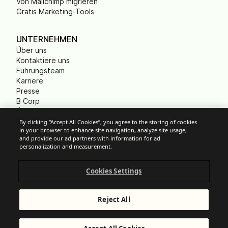
Von Mailchimp migrieren
Gratis Marketing-Tools
UNTERNEHMEN
Über uns
Kontaktiere uns
Führungsteam
Karriere
Presse
B Corp
Ökologischer Fußabdruck
Gemeinnützige
By clicking “Accept All Cookies”, you agree to the storing of cookies
in your browser to enhance site navigation, analyze site usage,
Organisationen (NPO)
and provide our ad partners with information for ad
personalization and measurement.
Cookies Settings
Cookie-Einstellungen
Anti-Spam-Richtlinien
Datenschutzrichtlinien
Reject All
Allgemeine Nutzungsbedingungen
Impressum
© Brevo 2026. Alle Rechte vorbehalten.